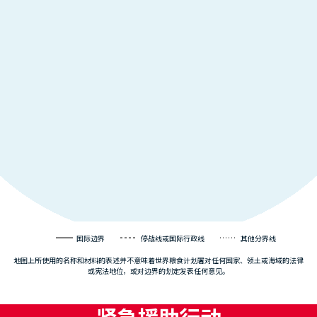
国际边界
停战线或国际行政线
其他分界线
地图上所使用的名称和材料的表述并不意味着世界粮食计划署对任何国家、领土或海域的法律
或宪法地位，或对边界的划定发表任何意见。