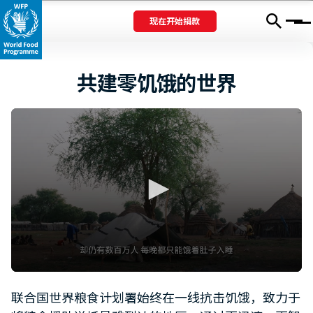
现在开始捐款
Menu
共建零饥饿的世界
0
seconds
联合国世界粮食计划署始终在一线抗击饥饿，致力于
of
1