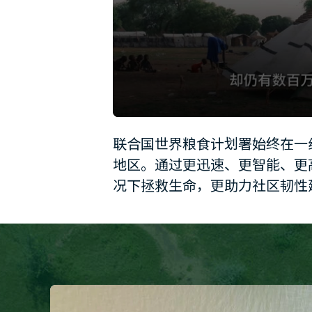
0
seconds
联合国世界粮食计划署始终在一
of
1
地区。通过更迅速、更智能、更
minute,
12
况下拯救生命，更助力社区韧性
seconds
Volume
90%