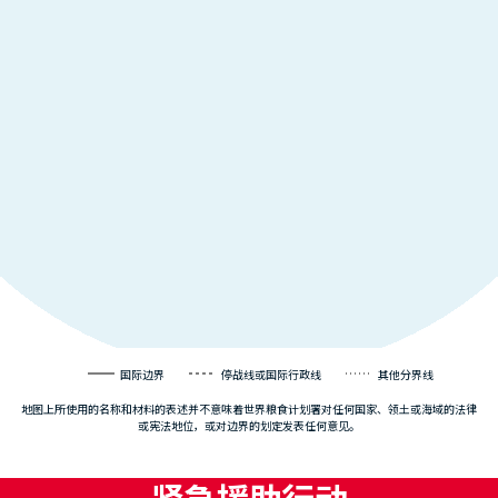
国际边界
停战线或国际行政线
其他分界线
地图上所使用的名称和材料的表述并不意味着世界粮食计划署对任何国家、领土或海域的法律
或宪法地位，或对边界的划定发表任何意见。