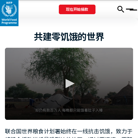
现在开始捐款
Menu
共建零饥饿的世界
0
seconds
联合国世界粮食计划署始终在一线抗击饥饿，致力于
of
1