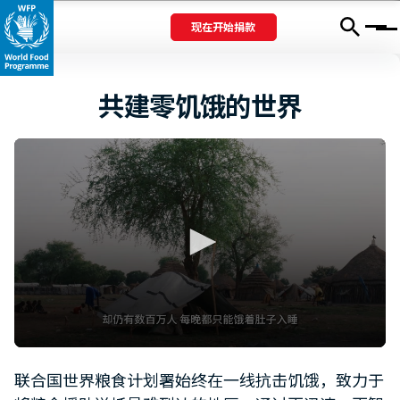
现在开始捐款
Menu
共建零饥饿的世界
0
seconds
联合国世界粮食计划署始终在一线抗击饥饿，致力于
of
1