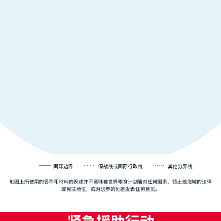
国际边界
停战线或国际行政线
其他分界线
地图上所使用的名称和材料的表述并不意味着世界粮食计划署对任何国家、领土或海域的法律
或宪法地位，或对边界的划定发表任何意见。