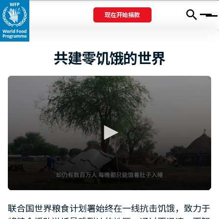
现在开始捐款
Menu
共建零饥饿的世界
0
seconds
联合国世界粮食计划署始终在一线抗击饥饿，致力于
of
1