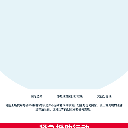
国际边界
停战线或国际行政线
其他分界线
地图上所使用的名称和材料的表述并不意味着世界粮食计划署对任何国家、领土或海域的法律
或宪法地位，或对边界的划定发表任何意见。