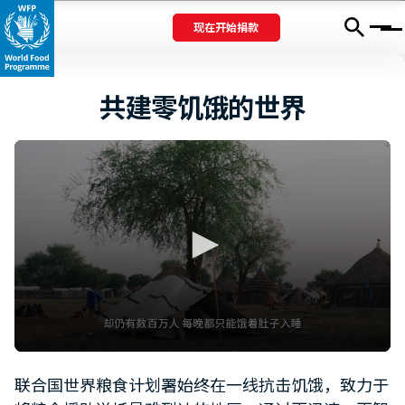
现在开始捐款
Menu
共建零饥饿的世界
0
seconds
联合国世界粮食计划署始终在一线抗击饥饿，致力于
of
1