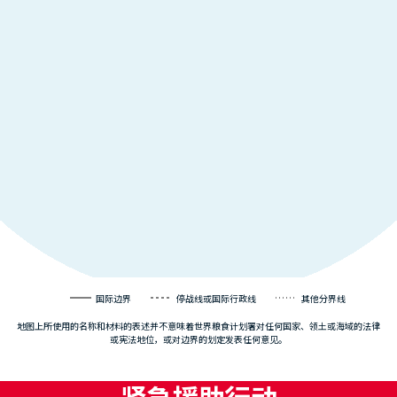
国际边界
停战线或国际行政线
其他分界线
地图上所使用的名称和材料的表述并不意味着世界粮食计划署对任何国家、领土或海域的法律
或宪法地位，或对边界的划定发表任何意见。