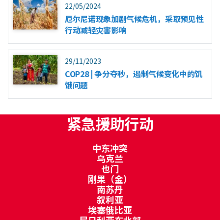
22/05/2024
厄尔尼诺现象加剧气候危机，采取预见性
行动减轻灾害影响
29/11/2023
COP28 | 争分夺秒，遏制气候变化中的饥
饿问题
紧急援助行动
中东冲突
乌克兰
也门
刚果（金）
南苏丹
叙利亚
埃塞俄比亚