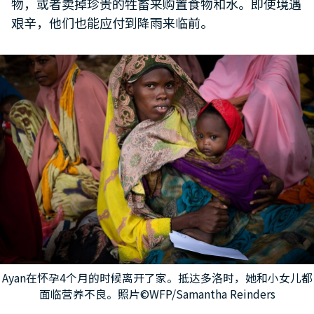
物，或者卖掉珍贵的牲畜来购置食物和水。即使境遇
艰辛，他们也能应付到降雨来临前。
Ayan在怀孕4个月的时候离开了家。抵达多洛时，她和小女儿都
面临营养不良。照片©WFP/Samantha Reinders