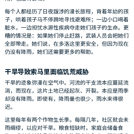
每个人都经历了日夜跋涉的漫长旅程，背着年幼的孩
子，哄着孩子马不停蹄地寻找避难所；一边小口喝着
脏水，一边担忧水源性疾病夺走她们孩子的生命。更
糟的情况是：如果她们停止赶路，武装人员会把她们
全部带走。她们说，在多洛这里更安全，但因为现在
仍没有降雨，她们还需要更多的帮助。
干旱导致索马里面临饥荒威胁
干旱的迹象弥漫在空气中。河流的干支流本应蔓延流
淌，而现在，这片土地已经起灰、开裂。本应是雨季
却没有降雨。即使有，降雨量也很少，雨水来得很
迟。
这里每年有两个作物生长季。每隔几年，社区就会未
雨绸缪，以应对干旱。粮食短缺时，家庭会储备食