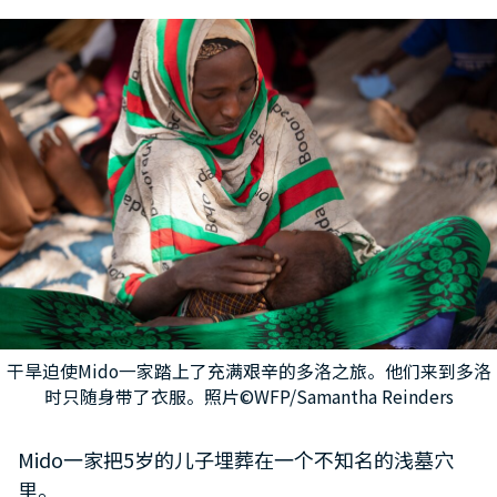
干旱迫使Mido一家踏上了充满艰辛的多洛之旅。他们来到多洛
时只随身带了衣服。照片©WFP/Samantha Reinders
Mido一家把5岁的儿子埋葬在一个不知名的浅墓穴
里。