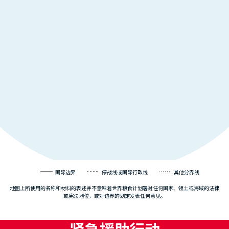
国际边界
停战线或国际行政线
其他分界线
地图上所使用的名称和材料的表述并不意味着世界粮食计划署对任何国家、领土或海域的法律
或宪法地位，或对边界的划定发表任何意见。