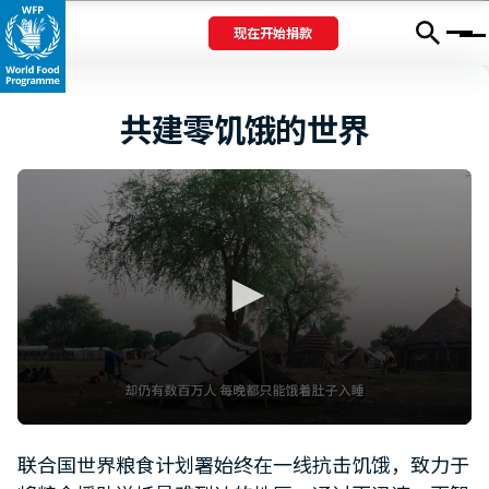
现在开始捐款
Menu
共建零饥饿的世界
0
seconds
联合国世界粮食计划署始终在一线抗击饥饿，致力于
of
1