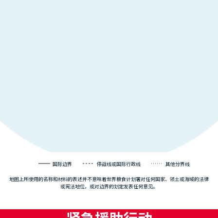
国际边界
停战线或国际行政线
其他分界线
地图上所使用的名称和材料的表述并不意味着世界粮食计划署对任何国家、领土或海域的法律
或宪法地位，或对边界的划定发表任何意见。