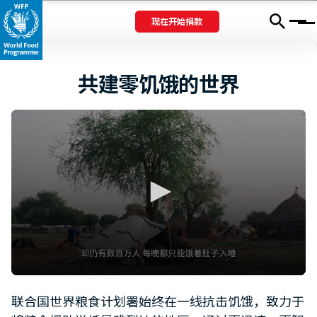
现在开始捐款
Menu
共建零饥饿的世界
0
seconds
联合国世界粮食计划署始终在一线抗击饥饿，致力于
of
1