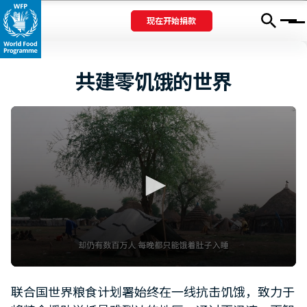
现在开始捐款
Menu
共建零饥饿的世界
0
seconds
联合国世界粮食计划署始终在一线抗击饥饿，致力于
of
1