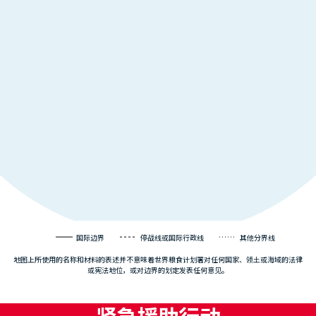
国际边界
停战线或国际行政线
其他分界线
地图上所使用的名称和材料的表述并不意味着世界粮食计划署对任何国家、领土或海域的法律
或宪法地位，或对边界的划定发表任何意见。