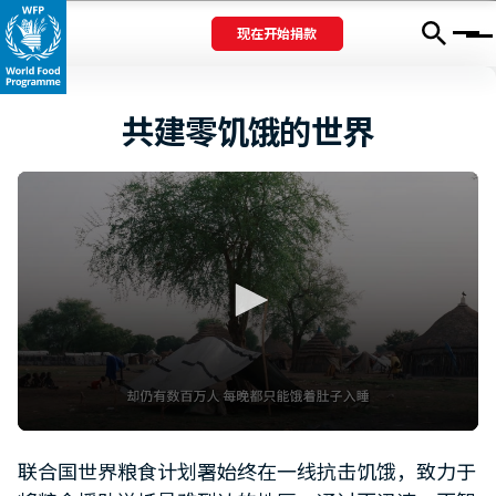
现在开始捐款
Menu
共建零饥饿的世界
0
seconds
联合国世界粮食计划署始终在一线抗击饥饿，致力于
of
1