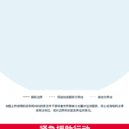
国际边界
停战线或国际行政线
其他分界线
地图上所使用的名称和材料的表述并不意味着世界粮食计划署对任何国家、领土或海域的法律
或宪法地位，或对边界的划定发表任何意见。