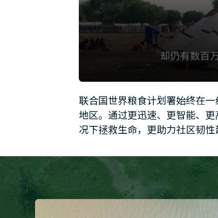
0
seconds
联合国世界粮食计划署始终在一
of
1
地区。通过更迅速、更智能、更
minute,
12
况下拯救生命，更助力社区韧性
seconds
Volume
90%