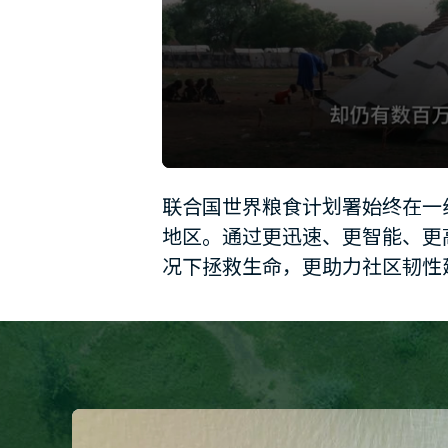
0
seconds
联合国世界粮食计划署始终在一
of
1
地区。通过更迅速、更智能、更
minute,
12
况下拯救生命，更助力社区韧性
seconds
Volume
90%