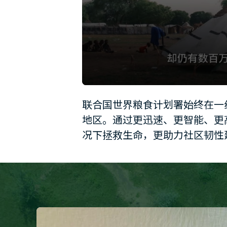
0
seconds
联合国世界粮食计划署始终在一
of
1
地区。通过更迅速、更智能、更
minute,
12
况下拯救生命，更助力社区韧性
seconds
Volume
90%