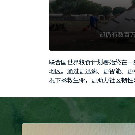
0
seconds
联合国世界粮食计划署始终在一
of
1
地区。通过更迅速、更智能、更
minute,
12
况下拯救生命，更助力社区韧性
seconds
Volume
90%